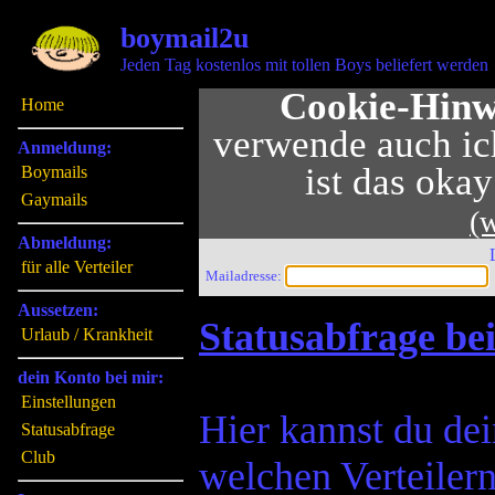
boymail2u
Jeden Tag kostenlos mit tollen Boys beliefert werden
Cookie-Hinw
Home
verwende auch ich
Anmeldung:
ist das oka
Boymails
Gaymails
(
Abmeldung:
für alle Verteiler
Mailadresse:
Aussetzen:
Statusabfrage be
Urlaub / Krankheit
dein Konto bei mir:
Einstellungen
Hier kannst du dei
Statusabfrage
Club
welchen Verteiler