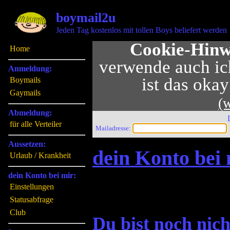
boymail2u
Jeden Tag kostenlos mit tollen Boys beliefert werden
Cookie-Hinw
Home
verwende auch ich
Anmeldung:
ist das oka
Boymails
Gaymails
(
Abmeldung:
für alle Verteiler
Mailadresse:
Aussetzen:
dein Konto bei
Urlaub / Krankheit
dein Konto bei mir:
Einstellungen
Statusabfrage
Club
Du bist noch nic