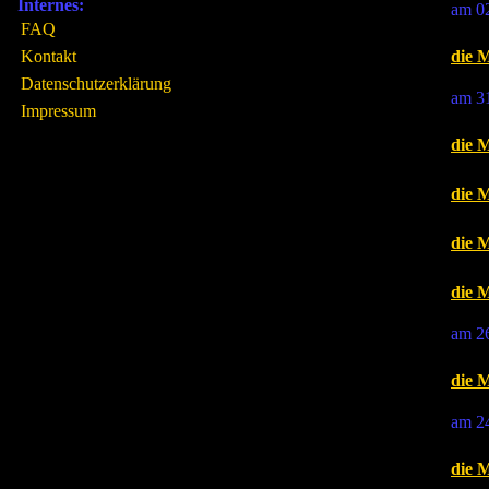
Internes:
am 02
FAQ
Kontakt
die 
Datenschutzerklärung
am 31
Impressum
die 
die 
die 
die 
am 26
die 
am 24
die 