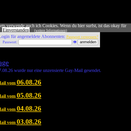
ts verwende auch ich Cookies. Wenn du hier surfst, ist das okay für
.
Einverstanden
(weitere Informationen)
Login für angemeldete Abonnenten:
Passwort vergessen?
Passwort:
👁
age
.08.26 wurde nur eine unzensierte Gay-Mail gesendet.
06.08.26
Mail vom
05.08.26
Mail vom
04.08.26
Mail vom
03.08.26
Mail vom