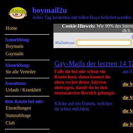
boymail2u
Jeden Tag kostenlos mit tollen Boys beliefert werden
Cookie-Hinweis:
Wie 99% des Interne
Home
dich
Anmeldung:
Mailadresse:
Boymails
Gaymails
Gay-Mails der letzten 14 T
Abmeldung:
Falls du bei mir schon ein
am 07
für alle Verteiler
Konto hast, dann kannst du
oben rechts deine Adresse
Aussetzen:
die 
eintragen, damit du in den
Urlaub / Krankheit
unzensierten Bereich gelangst.
die 
dein Konto bei mir:
Klicke auf ein Datum, welches
Einstellungen
du sehen möchtest.
die 
Statusabfrage
Club
die 